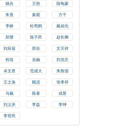
姚合
王勃
陆龟蒙
朱熹
秦观
方干
李峤
杜荀鹤
戴叔伦
郑燮
陈子昂
赵长卿
刘辰翁
郑谷
文天祥
程垓
吴融
刘克庄
卓文君
范成大
朱敦儒
王之涣
顾况
张孝祥
马戴
陈著
戎昱
刘义庆
李益
李绅
李世民