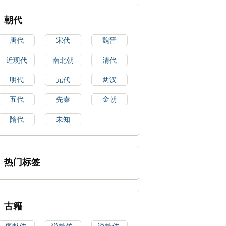
朝代
唐代
宋代
魏晋
近现代
南北朝
清代
明代
元代
两汉
五代
先秦
金朝
隋代
未知
热门标签
古籍