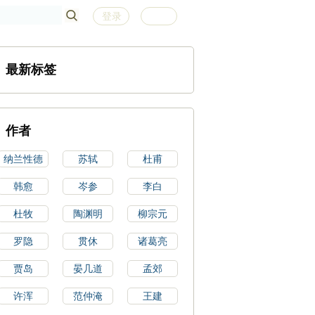
登录
注册
最新标签
作者
纳兰性德
苏轼
杜甫
韩愈
岑参
李白
杜牧
陶渊明
柳宗元
罗隐
贯休
诸葛亮
贾岛
晏几道
孟郊
许浑
范仲淹
王建