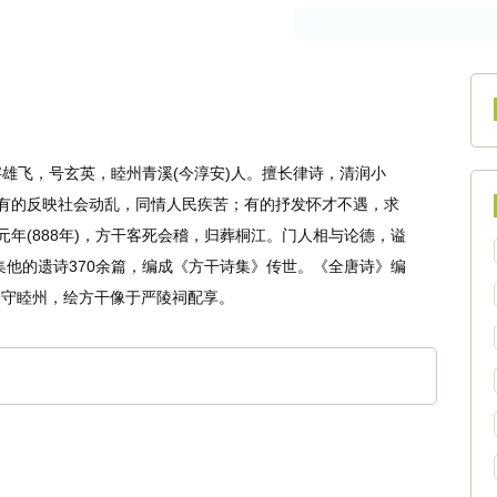
作者
古籍
）字雄飞，号玄英，睦州青溪(今淳安)人。擅长律诗，清润小
有的反映社会动乱，同情人民疾苦；有的抒发怀才不遇，求
元年(888年)，方干客死会稽，归葬桐江。门人相与论德，谥
搜集他的遗诗370余篇，编成《方干诗集》传世。《全唐诗》编
淹守睦州，绘方干像于严陵祠配享。