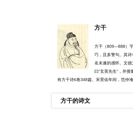
名诗文网
首页
诗文
名句
方干
方干（809—888
巧，且多警句。其诗
名未遂的感怀。文德
曰“玄英先生”，并
有方干诗6卷348篇。宋景佑年间，范仲
方干的诗文